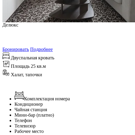
Делюкс
от
6 555
₽/сутки
Самая выгодная цена на 8 августа 2026
Бронировать
Подробнее
Двуспальная кровать
Площадь 25 кв.м
Халат, тапочки
Комплектация номера
Кондиционер
Чайная станция
Мини-бар (платно)
Телефон
Телевизор
Рабочее место