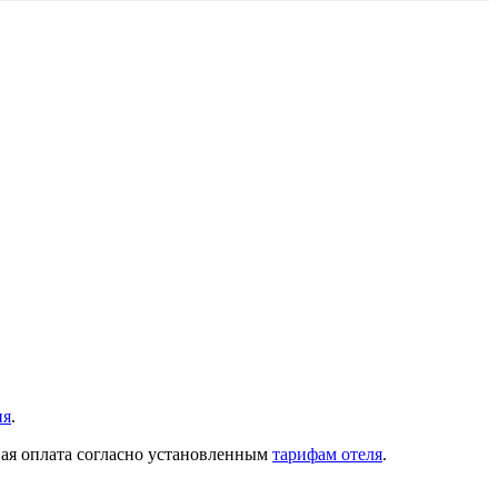
ия
.
ная оплата согласно установленным
тарифам отеля
.