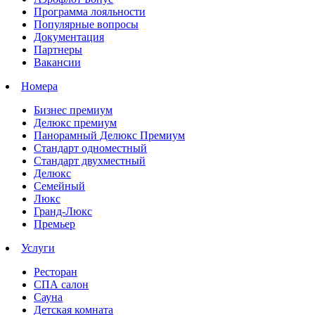
Программа лояльности
Популярные вопросы
Документация
Партнеры
Вакансии
Номера
Бизнес премиум
Делюкс премиум
Панорамный Делюкс Премиум
Стандарт одноместный
Стандарт двухместный
Делюкс
Семейный
Люкс
Гранд-Люкс
Премьер
Услуги
Ресторан
СПА салон
Сауна
Детская комната