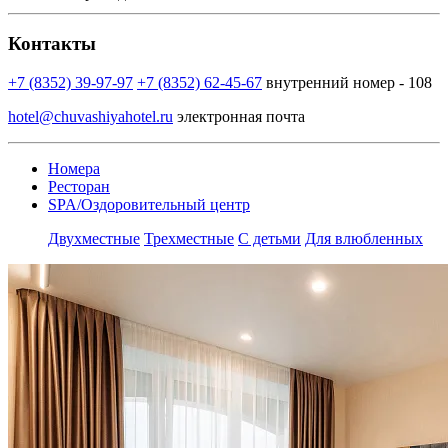
Контакты
+7 (8352) 39-97-97
+7 (8352) 62-45-67
внутренний номер - 108
hotel@chuvashiyahotel.ru
электронная почта
Номера
Ресторан
SPA/Оздоровительный центр
Двухместные
Трехместные
С детьми
Для влюбленных