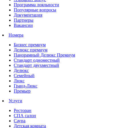
Программа лояльности
Популярные вопросы
Документация
Партнеры
Вакансии
Номера
Бизнес премиум
Делюкс премиум
Панорамный Делюкс Премиум
Стандарт одноместный
Стандарт двухместный
Делюкс
Семейный
Люкс
Гранд-Люкс
Премьер
Услуги
Ресторан
СПА салон
Сауна
Детская комната